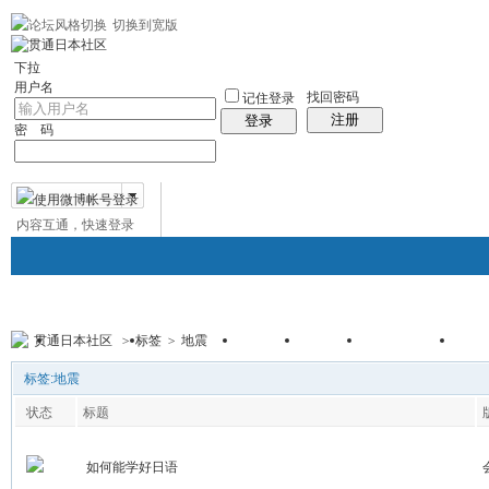
切换到宽版
左右分栏
贯通日本
社区服务
日语聊天室
统计排行
帮助
中日对照日
下拉
用户名
找回密码
记住登录
注册
登录
密 码
内容互通，快速登录
微博帐号登录
贯通日本社区
>
标签
>
地震
贯通日本
日本社区
论坛
群组
日本百科
免
帖子
标签:地震
状态
标题
如何能学好日语