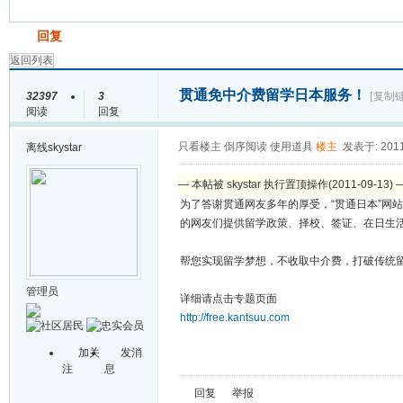
发帖
回复
返回列表
贯通免中介费留学日本服务！
32397
3
[复制
阅读
回复
只看楼主
倒序阅读
使用道具
楼主
发表于: 2011
离线
skystar
— 本帖被 skystar 执行置顶操作(2011-09-13) 
为了答谢贯通网友多年的厚受，“贯通日本”网站
的网友们提供留学政策、择校、签证、在日生
帮您实现留学梦想，不收取中介费，打破传统
管理员
详细请点击专题页面
http://free.kantsuu.com
加关
发消
注
息
回复
举报