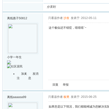
分享到
只看该作者
沙发
发表于: 2012-05-11
离线
惠子50812
这个貌似还不错哎，嘻嘻嘻`~
小学一年生
加关
发消
注
息
回复
举报
只看该作者
板凳
发表于: 2015-06-25
离线
aaaasa99
如果您是以下情况，我们都能竭诚为您解决实