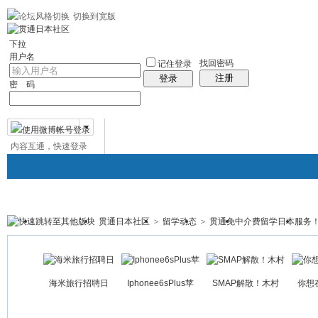
切换到宽版
左右分栏
贯通日本
社区服务
日语聊天室
统计排行
帮助
中日对照日
下拉
用户名
找回密码
记住登录
注册
登录
密 码
内容互通，快速登录
微博帐号登录
贯通日本社区
>
留学动态
>
贯通免中介费留学日本服务
贯通日本
日本社区
论坛
群组
日本百科
免
帖子
海米旅行招聘日
Iphonee6sPlus苹
SMAP解散！木村
你想