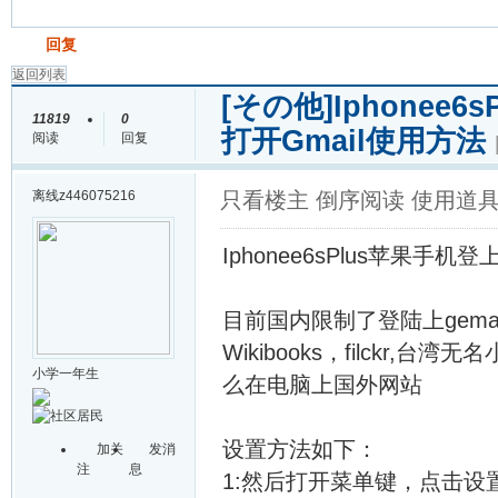
发帖
回复
返回列表
[その他]
Iphonee
11819
0
打开Gmail使用方法
阅读
回复
离线
z446075216
只看楼主
倒序阅读
使用道
Iphonee6sPlus苹果手机
目前国内限制了登陆上gemail-ins
Wikibooks，filck
小学一年生
么在电脑上国外网站
设置方法如下：
加关
发消
注
息
1:然后打开菜单键，点击设