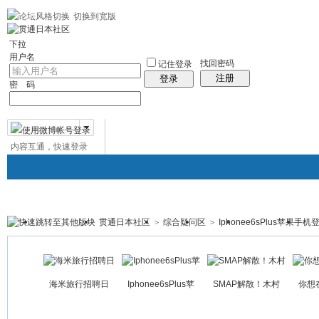
切换到宽版
左右分栏
贯通日本
社区服务
日语聊天室
统计排行
帮助
中日对照日
下拉
用户名
找回密码
记住登录
注册
登录
密 码
内容互通，快速登录
微博帐号登录
贯通日本社区
>
综合疑问区
>
Iphonee6sPlus苹果手机登
贯通日本
日本社区
论坛
群组
日本百科
免
帖子
海米旅行招聘日
Iphonee6sPlus苹
SMAP解散！木村
你想