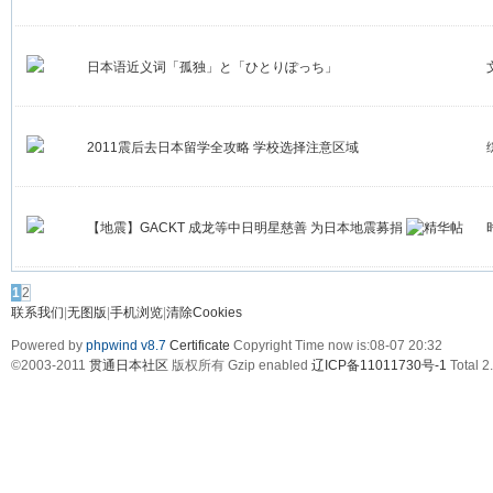
日本语近义词「孤独」と「ひとりぽっち」
2011震后去日本留学全攻略 学校选择注意区域
【地震】GACKT 成龙等中日明星慈善 为日本地震募捐
1
2
联系我们
|
无图版
|
手机浏览
|
清除Cookies
Powered by
phpwind v8.7
Certificate
Copyright Time now is:08-07 20:32
©2003-2011
贯通日本社区
版权所有 Gzip enabled
辽ICP备11011730号-1
Total 2