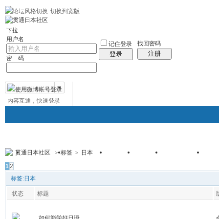
切换到宽版
左右分栏
贯通日本
社区服务
日语聊天室
统计排行
帮助
中日对照日
下拉
用户名
找回密码
记住登录
注册
登录
密 码
内容互通，快速登录
微博帐号登录
贯通日本社区
>
标签
>
日本
贯通日本
日本社区
论坛
群组
日本百科
免
帖子
1
2
标签:日本
状态
标题
如何能学好日语