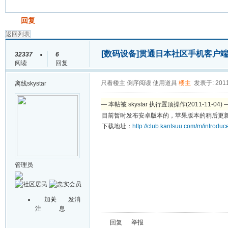
发帖
回复
返回列表
[数码设备]
贯通日本社区手机客户
32337
6
阅读
回复
只看楼主
倒序阅读
使用道具
楼主
发表于: 2011
离线
skystar
— 本帖被 skystar 执行置顶操作(2011-11-04) 
目前暂时发布安卓版本的，苹果版本的稍后更
下载地址：
http://club.kantsuu.com/m/introduc
管理员
加关
发消
注
息
回复
举报