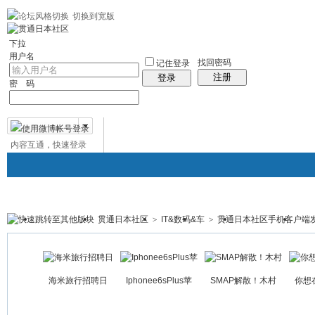
切换到宽版
左右分栏
贯通日本
社区服务
日语聊天室
统计排行
帮助
中日对照日
下拉
用户名
找回密码
记住登录
注册
登录
密 码
内容互通，快速登录
微博帐号登录
贯通日本社区
>
IT&数码&车
>
贯通日本社区手机客户端
贯通日本
日本社区
论坛
群组
日本百科
免
帖子
海米旅行招聘日
Iphonee6sPlus苹
SMAP解散！木村
你想