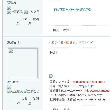
管理员
内容来自Android手机客户端
加关
发消
注
息
回复
举报
只看该作者
4楼
发表于: 2012-01-13
离线
咖_啡
下载了
貫通チャット室
（http://chat.kantsuu.com）
论坛版主
国内一番人気チャット室を目指す！
貫通日本のホームページ
（http://www.kantsu
いろいろ面で日本を知ることができます
加关
发消
北京路程设计工作室:www.luchengsheji.cn
注
息
回复
举报