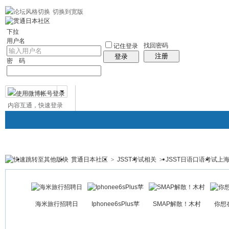
切换到宽版
左右分栏
贯通日本
社区服务
日语聊天室
统计排行
帮助
中日对照日
下拉
用户名
找回密码
记住登录
注册
登录
密 码
内容互通，快速登录
微博帐号登录
贯通日本社区
>
JSST考试相关
>
JSST日语口语考试上海
贯通日本
日本社区
论坛
群组
日本百科
免
帖子
海米旅行招聘日
Iphonee6sPlus苹
SMAP解散！木村
你想