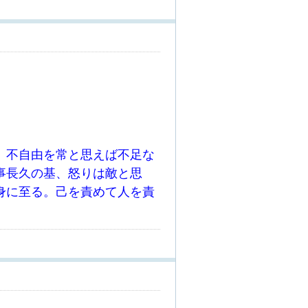
。不自由を常と思えば不足な
事長久の基、怒りは敵と思
身に至る。己を責めて人を責