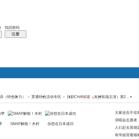
天室
统计排行
帮助
中日对照日本百科
日本时尚
找回密码
录
注册
语（特色听力）
>
贯通特色活动专区
搜索
>
日剧CHANGE（木村拓哉主演）第2 ..
群组
日本百科
免费留学
手机客户端
日语聊天室
帖子
热搜：
phpwind
PW
大家还在不在
演唱会志愿者
s苹
SMAP解散！木村
你想在日本成功
人们赶去英雄
来了六
有学姐背着猫