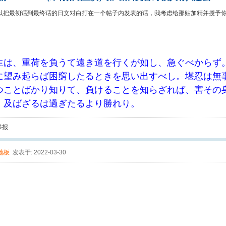
以把最初话到最终话的日文对白打在一个帖子内发表的话，我考虑给那贴加精并授予
生は、重荷を負うて遠き道を行くが如し、急ぐべからず
に望み起らば困窮したるときを思い出すべし。堪忍は無
つことばかり知りて、負けることを知らざれば、害その
、及ばざるは過ぎたるより勝れり。
举报
地板
发表于: 2022-03-30