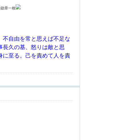
你勋章一枚
。不自由を常と思えば不足な
事長久の基、怒りは敵と思
身に至る。己を責めて人を責