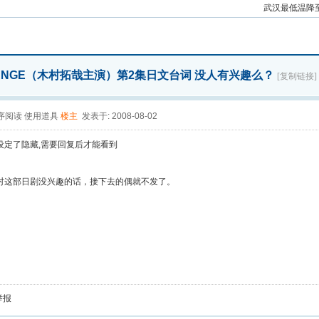
场暖心
武汉最低温降
赶着
ANGE（木村拓哉主演）第2集日文台词 没人有兴趣么？
[复制链接]
序阅读
使用道具
楼主
发表于: 2008-08-02
设定了隐藏,需要回复后才能看到
对这部日剧没兴趣的话，接下去的偶就不发了。
举报