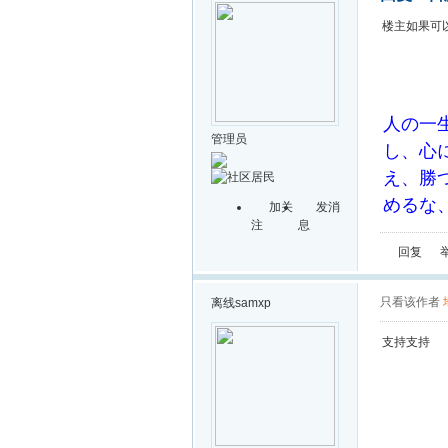
楼主如果可
人の一
管理员
し、心
え、勝
めるな
加关
发消
注
息
回复
只看该作者
离线
samxp
支持支持