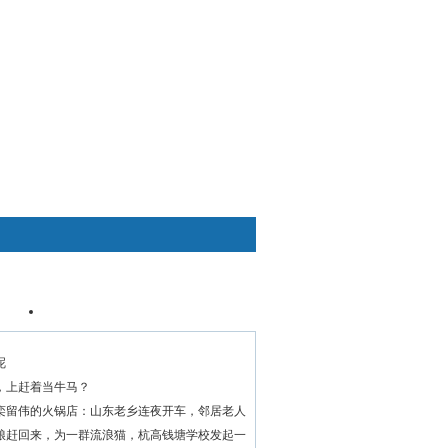
快捷通道
资讯
个人中心
呢
，上赶着当牛马？
栾留伟的火锅店：山东老乡连夜开车，邻居老人
粮赶回来，为一群流浪猫，杭高钱塘学校发起一