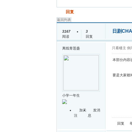
发帖
回复
返回列表
日剧CH
3167
3
阅读
回复
只看楼主
倒
离线
青莲盏
本部分内容
要是大家都
小学一年生
加关
发消
注
息
回复