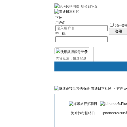
切换到宽版
左右分栏
贯通日本
社区服务
日语聊
下拉
用户名
记住登
登录
密 码
内容互通，快速登录
微博帐号登录
贯通日本社区
>
有声日
贯通日本
日本社区
论坛
海米旅行招聘日
Iphonee6sPlu