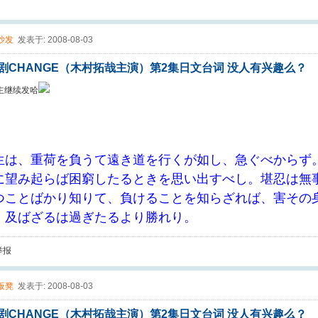
沙发
发表于: 2008-08-03
剧CHANGE（木村拓哉主演）第2集日文台词 没人有兴趣么？
主继续发哈
生は、重荷を負うて遠き道を行くが如し、急ぐべからず
に望み起らば困窮したるときを思い出すべし。堪忍は無
つことばかり知りて、負けることを知らざれば、害その
、及ばざるは過ぎたるより勝れり。
举报
板凳
发表于: 2008-08-03
剧CHANGE（木村拓哉主演）第2集日文台词 没人有兴趣么？