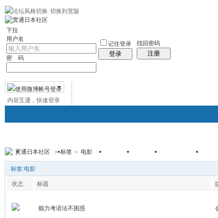
切换到宽版
左右分栏
贯通日本
社区服务
日语聊天室
统计排行
帮助
中日对照日
下拉
用户名
找回密码
记住登录
注册
登录
密 码
内容互通，快速登录
微博帐号登录
贯通日本社区
>
标签
>
电影
贯通日本
日本社区
论坛
群组
日本百科
免
帖子
标签:电影
状态
标题
能力考语法不困惑