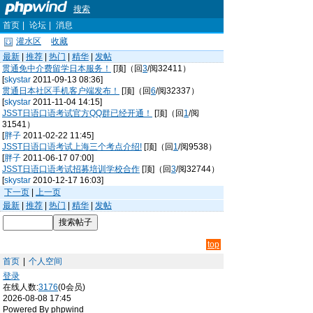
搜索
首页
|
论坛
|
消息
灌水区
收藏
最新
|
推荐
|
热门
|
精华
|
发帖
贯通免中介费留学日本服务！
[顶]（回
3
/阅32411）
[
skystar
2011-09-13 08:36]
贯通日本社区手机客户端发布！
[顶]（回
6
/阅32337）
[
skystar
2011-11-04 14:15]
JSST日语口语考试官方QQ群已经开通！
[顶]（回
1
/阅
31541）
[
胖子
2011-02-22 11:45]
JSST日语口语考试上海三个考点介绍!
[顶]（回
1
/阅9538）
[
胖子
2011-06-17 07:00]
JSST日语口语考试招募培训学校合作
[顶]（回
3
/阅32744）
[
skystar
2010-12-17 16:03]
下一页
|
上一页
最新
|
推荐
|
热门
|
精华
|
发帖
top
首页
|
个人空间
登录
在线人数:
3176
(0会员)
2026-08-08 17:45
Powered By phpwind