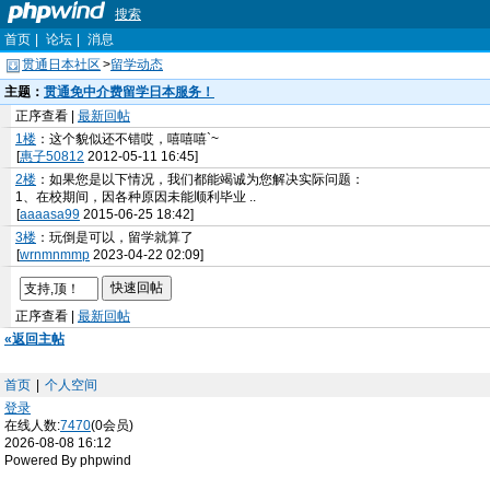
搜索
首页
|
论坛
|
消息
贯通日本社区
>
留学动态
主题：
贯通免中介费留学日本服务！
正序查看 |
最新回帖
1楼
：这个貌似还不错哎，嘻嘻嘻`~
[
惠子50812
2012-05-11 16:45]
2楼
：如果您是以下情况，我们都能竭诚为您解决实际问题：
1、在校期间，因各种原因未能顺利毕业 ..
[
aaaasa99
2015-06-25 18:42]
3楼
：玩倒是可以，留学就算了
[
wrnmnmmp
2023-04-22 02:09]
正序查看 |
最新回帖
«返回主帖
首页
|
个人空间
登录
在线人数:
7470
(0会员)
2026-08-08 16:12
Powered By phpwind