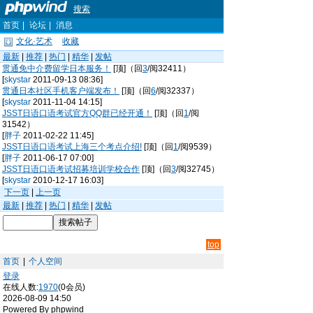
搜索
首页
|
论坛
|
消息
文化·艺术
收藏
最新
|
推荐
|
热门
|
精华
|
发帖
贯通免中介费留学日本服务！
[顶]（回
3
/阅32411）
[
skystar
2011-09-13 08:36]
贯通日本社区手机客户端发布！
[顶]（回
6
/阅32337）
[
skystar
2011-11-04 14:15]
JSST日语口语考试官方QQ群已经开通！
[顶]（回
1
/阅
31542）
[
胖子
2011-02-22 11:45]
JSST日语口语考试上海三个考点介绍!
[顶]（回
1
/阅9539）
[
胖子
2011-06-17 07:00]
JSST日语口语考试招募培训学校合作
[顶]（回
3
/阅32745）
[
skystar
2010-12-17 16:03]
下一页
|
上一页
最新
|
推荐
|
热门
|
精华
|
发帖
top
首页
|
个人空间
登录
在线人数:
1970
(0会员)
2026-08-09 14:50
Powered By phpwind