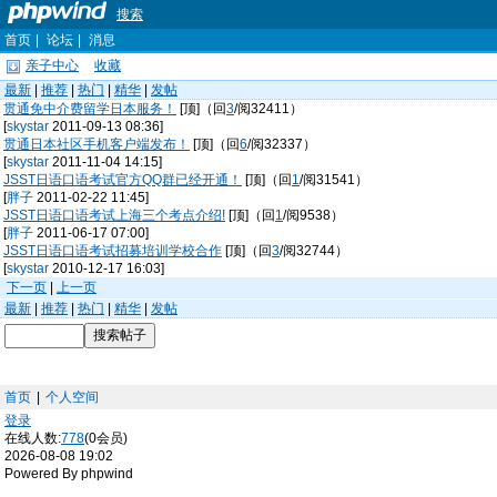
搜索
首页
|
论坛
|
消息
亲子中心
收藏
最新
|
推荐
|
热门
|
精华
|
发帖
贯通免中介费留学日本服务！
[顶]（回
3
/阅32411）
[
skystar
2011-09-13 08:36]
贯通日本社区手机客户端发布！
[顶]（回
6
/阅32337）
[
skystar
2011-11-04 14:15]
JSST日语口语考试官方QQ群已经开通！
[顶]（回
1
/阅31541）
[
胖子
2011-02-22 11:45]
JSST日语口语考试上海三个考点介绍!
[顶]（回
1
/阅9538）
[
胖子
2011-06-17 07:00]
JSST日语口语考试招募培训学校合作
[顶]（回
3
/阅32744）
[
skystar
2010-12-17 16:03]
下一页
|
上一页
最新
|
推荐
|
热门
|
精华
|
发帖
首页
|
个人空间
登录
在线人数:
778
(0会员)
2026-08-08 19:02
Powered By phpwind