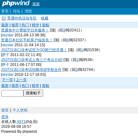
搜索
首页
|
论坛
|
消息
贯通特色活动专区
收藏
最新
|
推荐
|
热门
|
精华
|
发帖
贯通免中介费留学日本服务！
[顶]（回
3
/阅32411）
[
skystar
2011-09-13 08:36]
贯通日本社区手机客户端发布！
[顶]（回
6
/阅32337）
[
skystar
2011-11-04 14:15]
JSST日语口语考试官方QQ群已经开通！
[顶]（回
1
/阅31538）
[
胖子
2011-02-22 11:45]
JSST日语口语考试上海三个考点介绍!
[顶]（回
1
/阅9538）
[
胖子
2011-06-17 07:00]
JSST日语口语考试招募培训学校合作
[顶]（回
3
/阅32744）
[
skystar
2010-12-17 16:03]
下一页
|
上一页
最新
|
推荐
|
热门
|
精华
|
发帖
首页
|
个人空间
登录
在线人数:
4971
(0会员)
2026-08-08 16:57
Powered By phpwind