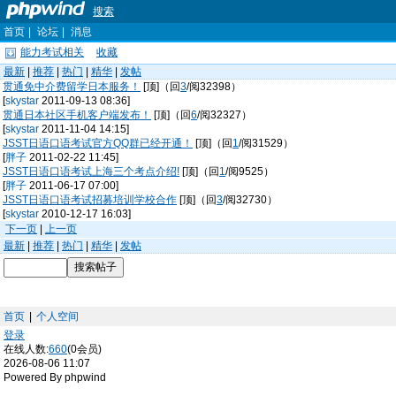
搜索
首页
|
论坛
|
消息
能力考试相关
收藏
最新
|
推荐
|
热门
|
精华
|
发帖
贯通免中介费留学日本服务！
[顶]（回
3
/阅32398）
[
skystar
2011-09-13 08:36]
贯通日本社区手机客户端发布！
[顶]（回
6
/阅32327）
[
skystar
2011-11-04 14:15]
JSST日语口语考试官方QQ群已经开通！
[顶]（回
1
/阅31529）
[
胖子
2011-02-22 11:45]
JSST日语口语考试上海三个考点介绍!
[顶]（回
1
/阅9525）
[
胖子
2011-06-17 07:00]
JSST日语口语考试招募培训学校合作
[顶]（回
3
/阅32730）
[
skystar
2010-12-17 16:03]
下一页
|
上一页
最新
|
推荐
|
热门
|
精华
|
发帖
首页
|
个人空间
登录
在线人数:
660
(0会员)
2026-08-06 11:07
Powered By phpwind