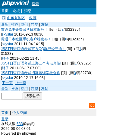
搜索
首页
|
论坛
|
消息
山东省地区
收藏
最新
|
推荐
|
热门
|
精华
|
发帖
贯通免中介费留学日本服务！
[顶]（回
3
/阅32395）
[
skystar
2011-09-13 08:36]
贯通日本社区手机客户端发布！
[顶]（回
6
/阅32327）
[
skystar
2011-11-04 14:15]
JSST日语口语考试官方QQ群已经开通！
[顶]（回
1
/阅
31528）
[
胖子
2011-02-22 11:45]
JSST日语口语考试上海三个考点介绍!
[顶]（回
1
/阅9525）
[
胖子
2011-06-17 07:00]
JSST日语口语考试招募培训学校合作
[顶]（回
3
/阅32730）
[
skystar
2010-12-17 16:03]
下一页
|
上一页
最新
|
推荐
|
热门
|
精华
|
发帖
top
首页
|
个人空间
登录
在线人数:
633
(0会员)
2026-08-06 08:01
Powered By phpwind