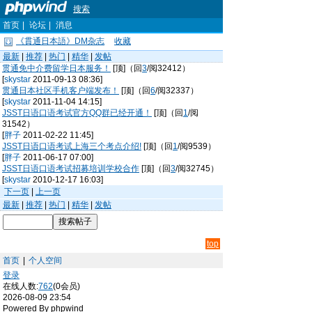
搜索
首页
|
论坛
|
消息
《貫通日本語》DM杂志
收藏
最新
|
推荐
|
热门
|
精华
|
发帖
贯通免中介费留学日本服务！
[顶]（回
3
/阅32412）
[
skystar
2011-09-13 08:36]
贯通日本社区手机客户端发布！
[顶]（回
6
/阅32337）
[
skystar
2011-11-04 14:15]
JSST日语口语考试官方QQ群已经开通！
[顶]（回
1
/阅
31542）
[
胖子
2011-02-22 11:45]
JSST日语口语考试上海三个考点介绍!
[顶]（回
1
/阅9539）
[
胖子
2011-06-17 07:00]
JSST日语口语考试招募培训学校合作
[顶]（回
3
/阅32745）
[
skystar
2010-12-17 16:03]
下一页
|
上一页
最新
|
推荐
|
热门
|
精华
|
发帖
top
首页
|
个人空间
登录
在线人数:
762
(0会员)
2026-08-09 23:54
Powered By phpwind