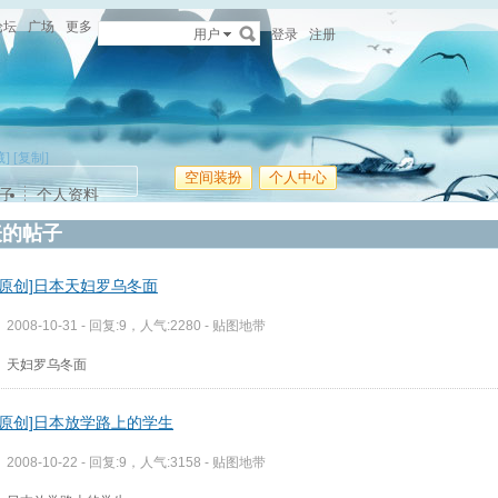
论坛
广场
更多
用户
登录
注册
藏]
[复制]
空间装扮
个人中心
子
个人资料
表的帖子
通原创]日本天妇罗乌冬面
2008-10-31 - 回复:9，人气:2280 -
贴图地带
天妇罗乌冬面
通原创]日本放学路上的学生
2008-10-22 - 回复:9，人气:3158 -
贴图地带