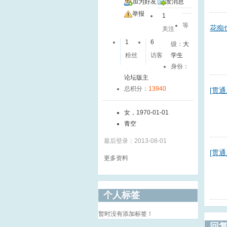
加为好友
发消息
举报
1
等
花痴
关注
1
6
级：
大
粉丝
访客
学生
身份：
论坛版主
总积分：
13940
[贯
女，1970-01-01
青空
最后登录：2013-08-01
[贯通
更多资料
个人标签
暂时没有添加标签！
回