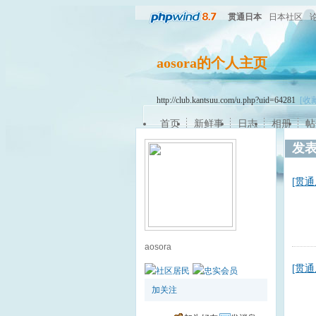
贯通日本
日本社区
aosora的个人主页
http://club.kantsuu.com/u.php?uid=64281
[收
首页
新鲜事
日志
相册
帖
发
[贯
aosora
[贯
加关注