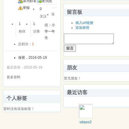
加为好友
发消息
举报
0
留言板
等
关注
插入url链接
1
1
级：
小
添加表情
粉丝
访客
学一年
生
总积分：
1
留言
保密，2016-05-19
朋友
最后登录：2016-05-19
更多资料
暂无朋友！
最近访客
个人标签
暂时没有添加标签！
sdqws2