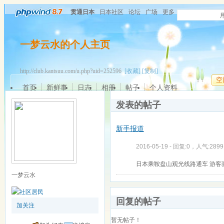
贯通日本
日本社区
论坛
广场
更多
一梦云水的个人主页
http://club.kantsuu.com/u.php?uid=252596
[收藏]
[复制]
空
首页
新鲜事
日志
相册
帖子
个人资料
发表的帖子
新手报道
2016-05-19 - 回复:0，人气:2899
日本乘鞍盘山观光线路通车 游客
一梦云水
回复的帖子
加关注
暂无帖子！