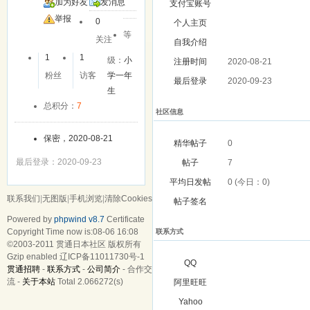
加为好友
发消息
支付宝账号
举报
0
个人主页
等
关注
自我介绍
1
1
级：
小
注册时间
2020-08-21
粉丝
访客
学一年
最后登录
2020-09-23
生
总积分：
7
社区信息
保密，2020-08-21
精华帖子
0
最后登录：2020-09-23
帖子
7
平均日发帖
0 (今日：0)
联系我们
|
无图版
|
手机浏览
|
清除Cookies
帖子签名
Powered by
phpwind v8.7
Certificate
Copyright Time now is:08-06 16:08
联系方式
©2003-2011
贯通日本社区
版权所有
Gzip enabled
辽ICP备11011730号-1
QQ
贯通招聘
-
联系方式
-
公司简介
-
合作交
流
-
关于本站
Total 2.066272(s)
阿里旺旺
Yahoo