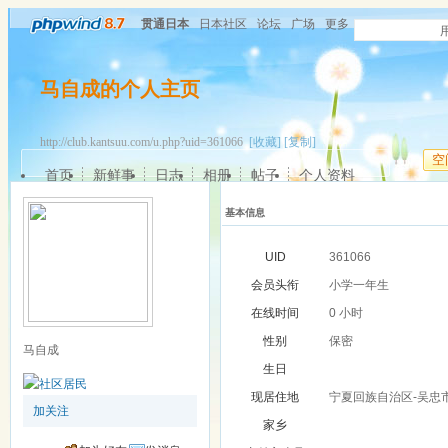
贯通日本
日本社区
论坛
广场
更多
马自成的个人主页
http://club.kantsuu.com/u.php?uid=361066
[收藏]
[复制]
空
首页
新鲜事
日志
相册
帖子
个人资料
基本信息
UID
361066
会员头衔
小学一年生
在线时间
0 小时
性别
保密
马自成
生日
现居住地
宁夏回族自治区-吴忠
加关注
家乡