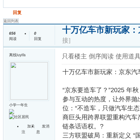
发帖
回复
返回列表
十万亿车市新玩家：
656
0
阅读
回复
接]
离线
luyifa
只看楼主
倒序阅读
使用道
十万亿车市新玩家：京东汽车
“京东要造车了？”2025 年秋
参与互动的热度，让外界抛
小学一年生
位：“不造车，只做汽车生态
商巨头用跨界联盟重构汽车
链条话语权。?
加关
发消
注
息
三方联盟破局：重新定义 “国