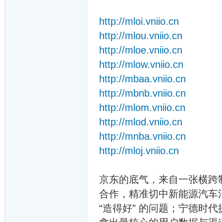
http://mloi.vniio.cn
http://mlou.vniio.cn
http://mloe.vniio.cn
http://mlow.vniio.cn
http://mbaa.vniio.cn
http://mbnb.vniio.cn
http://mlom.vniio.cn
http://mlod.vniio.cn
http://mnba.vniio.cn
http://mloj.vniio.cn
京东的底气，来自一张横跨制
合作，精准切中新能源汽车
“造得好” 的问题；宁德时代