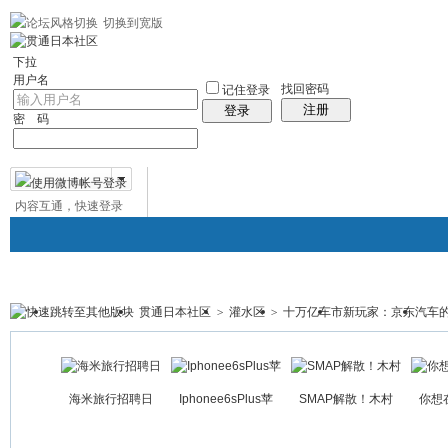
切换到宽版
左右分栏
贯通日本
社区服务
日语聊天室
统计排行
帮助
中日对照日
下拉
用户名
找回密码
记住登录
注册
登录
密 码
内容互通，快速登录
微博帐号登录
贯通日本社区
>
灌水区
>
十万亿车市新玩家：京东汽车的 
贯通日本
日本社区
论坛
群组
日本百科
免
帖子
海米旅行招聘日
Iphonee6sPlus苹
SMAP解散！木村
你想