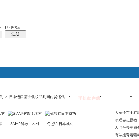
天室
统计排行
帮助
中日对照日本百科
日本时尚
找回密码
录
注册
到
>
日本进口清关化妆品到国内货运代 ..
搜索
群组
日本百科
免费留学
手机客户端
日语聊天室
帖子
热搜：
phpwind
PW
大家还在不在
演唱会志愿者
s苹
SMAP解散！木村
你想在日本成功
人们赶去英雄
来了六
有学姐背着猫