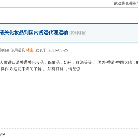
场暖心
武汉最低温降
赶着
清关化妆品到国内货运代理运输
[复制链接]
序阅读
使用道具
楼主
发表于: 2016-05-25
人做进口清关通关化妆品，保健品，奶粉，红酒等等， 国外-香港-中国大陆，
手操作 欢迎前来询问了解， 如有打扰 ，请见谅
举报