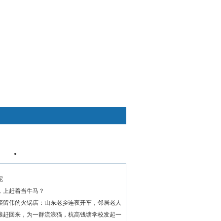
快捷通道
资讯
个人中心
呢
，上赶着当牛马？
栾留伟的火锅店：山东老乡连夜开车，邻居老人
粮赶回来，为一群流浪猫，杭高钱塘学校发起一