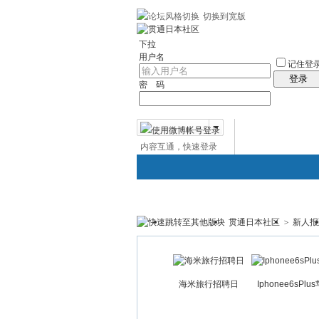
切换到宽版
左右分栏
贯通日本
社区服务
日语聊
下拉
用户名
记住登
登录
密 码
内容互通，快速登录
微博帐号登录
贯通日本社区
>
新人报
贯通日本
日本社区
论坛
海米旅行招聘日
Iphonee6sPlu