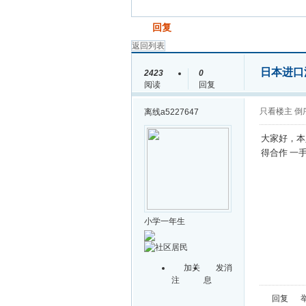
发帖
回复
返回列表
日本进口
2423
0
阅读
回复
只看楼主
倒
离线
a5227647
大家好，本
得合作 一
小学一年生
加关
发消
注
息
回复