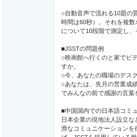
○自動音声で流れる10題の
時間は60秒）。それを複
について10段階で測定し
■JSSTの問題例
○映画館へ行くのと家でビ
すか。
○今、あなたの職場のデス
○あなたは、先月の営業成
でみんなの前で感謝の言葉
■中国国内での日本語コミ
日本企業の現地法人設立な
滑なコミュニケーションを