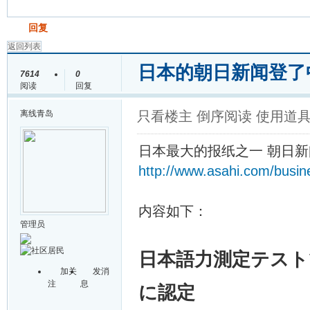
发帖
回复
返回列表
日本的朝日新闻登了
7614
0
阅读
回复
离线
青岛
只看楼主
倒序阅读
使用道
日本最大的报纸之一 朝日新
http://www.asahi.com/busi
内容如下：
管理员
日本語力測定テスト
加关
发消
注
息
に認定