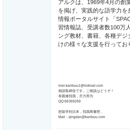
アルクは、1969年4月の
を掲げ、実践的な語学力を
情報ポータルサイト「SPACE
習情報誌、受講者数100
ング教材、書籍、各種デジ
けの様々な支援を行ってお
msn:kantsuu1@hotmail.com
相談取締役です。ご相談はどうぞ！
有困难找我，尽力而为
QQ:66369269
想留学到日本，找我商量吧．
Mail：qingdao@kantsuu.com