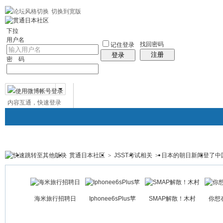
切换到宽版
左右分栏
贯通日本
社区服务
日语聊天室
统计排行
帮助
中日对照日
下拉
用户名
找回密码
记住登录
注册
登录
密 码
内容互通，快速登录
微博帐号登录
贯通日本社区
>
JSST考试相关
>
日本的朝日新闻登了中国的
贯通日本
日本社区
论坛
群组
日本百科
免
帖子
海米旅行招聘日
Iphonee6sPlus苹
SMAP解散！木村
你想