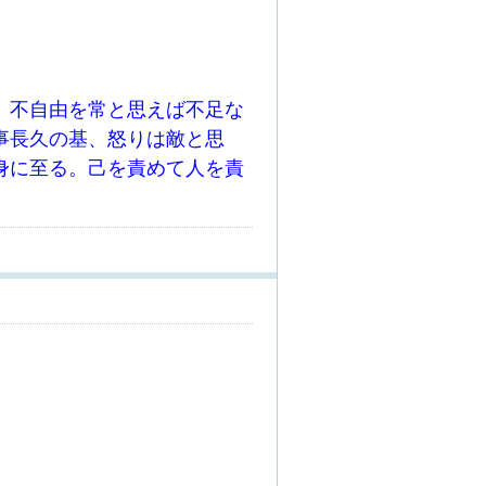
。不自由を常と思えば不足な
事長久の基、怒りは敵と思
身に至る。己を責めて人を責