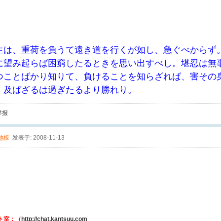
生は、重荷を負うて遠き道を行くが如し、急ぐべからず
に望み起らば困窮したるときを思い出すべし。堪忍は無
つことばかり知りて、負けることを知らざれば、害その
、及ばざるは過ぎたるより勝れり。
举报
地板
发表于: 2008-11-13
ト室：（
http://chat.kantsuu.com