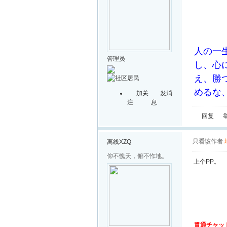
人の一
管理员
し、心
え、勝
めるな
加关
发消
注
息
回复
只看该作者
离线
XZQ
仰不愧天，俯不怍地。
上个PP。
貫通チャッ