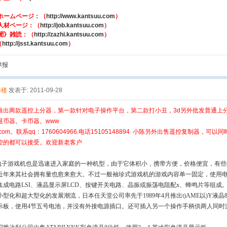
ホームページ：（
http://www.kantsuu.com
）
人材ページ：（
http://job.kantsuu.com
）
誾》雑読：（
http://zazhi.kantsuu.com
）
（
http://jsst.kantsuu.com
）
举报
4楼
发表于: 2011-09-28
推出两款遥控上分器，第一款针对电子操作平台，第二款打小丑，3d另外批发普通上
退币器。卡币器。www
uxi.com。联系qq：1760604966.电话15105148894 小陈另外出售遥控复制
控的都可以接受。欢迎新老客户
游戏机也是迅速进入家庭的一种机型，由于它体积小，携带方便，价格便宜，有些
近年来其社会拥有量也愈来愈大。不过一般袖珍式游戏机的游戏内容单一固定，使用
集成电路
LSI
、液晶显示屏
LCD
、按键开关电路、晶振或振荡电阻配
x
、蜂鸣片等组成
型化和超大型化的发展潮流，日本任天堂公司率先于
1989
年
4
月推出
t)AME
以
)Y
液晶
示板，使用
4
节五号电池，并没有外接电源插口。还可插入另一个操作手柄供两人同时
。