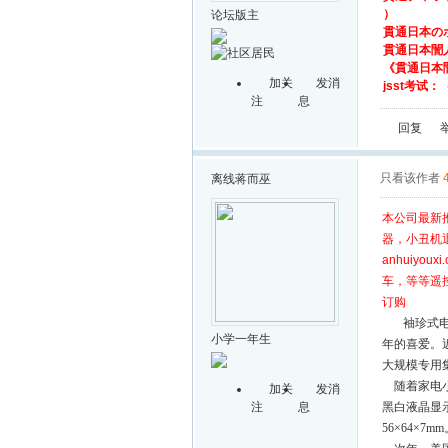
）
论坛版主
貫通日本の
貫通日本誾
《貫通日本
加关
发消
jsst考试：
注
息
回复
只看该作者
离线
蒋而巫
本公司最新
器，小丑机
anhuiyo
车，等等遥
订购
袖珍式电子
小学一年生
年的喜爱。
大规模专用
随着家电小
加关
发消
注
息
黑白液晶显
56×64×7mm