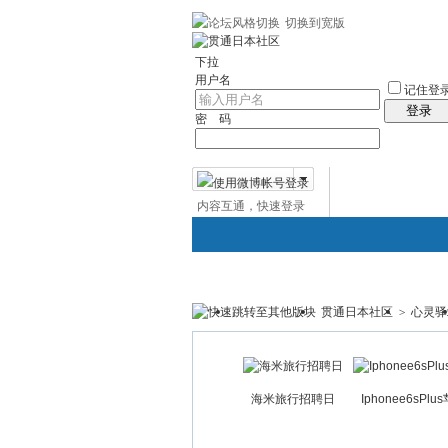
切换到宽版
左右分栏
贯通日本
社区服务
日语聊
下拉
用户名
记住登
登录
密 码
内容互通，快速登录
微博帐号登录
贯通日本社区
>
心灵驿
贯通日本
日本社区
论坛
海米旅行招聘日
Iphonee6sPlu