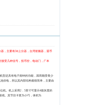
分器，主要有3d上分器，台湾射频器，退币
器，可以同时接受几种信号，投币控，电动门，广本
机型还具有电子闹钟的功能，因而顾受青少
电池供电，所以其内部结构都很简单，主要由
。
8
位机。机上采用
2
．
5
英寸可显示
4
级灰度的
游戏。其节目卡更为小巧，体积为