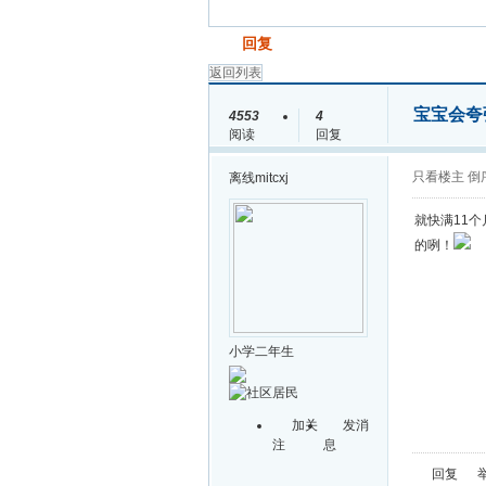
发帖
回复
返回列表
宝宝会夸
4553
4
阅读
回复
只看楼主
倒
离线
mitcxj
就快满11
的咧！
小学二年生
加关
发消
注
息
回复