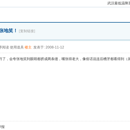
场暖心
武汉最低温降
赶着
张地笑！
[复制链接]
序阅读
使用道具
楼主
发表于: 2008-11-12
个月了，会夸张地笑到眼睛都挤成两条缝，嘴张得老大，像俗话说连后槽牙都看得到（
举报