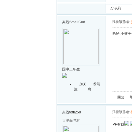
分享到
只看该作者
离线
SmallGod
哈哈 小孩子
国中二年生
加关
发消
注
息
回复
只看该作者
离线
totti250
大腸面包君
PP有伐