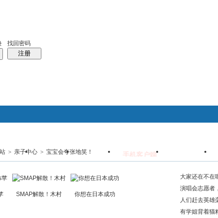
天室
统计排行
帮助
中日对照日本百科
日本时尚
找回密码
录
注册
站
>
亲子中心
>
宝宝会夸张地笑！
搜索
群组
日本百科
免费留学
手机客户端
日语聊天室
帖子
热搜：
phpwind
PW
大家还在不在
演唱会志愿者
s苹
SMAP解散！木村
你想在日本成功
人们赶去英雄
来了六
有学姐背着猫