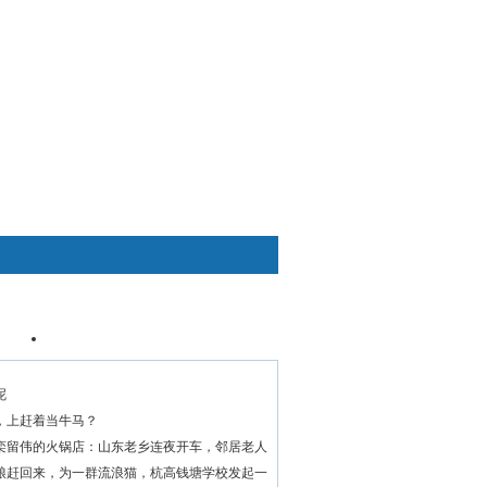
快捷通道
资讯
个人中心
呢
，上赶着当牛马？
栾留伟的火锅店：山东老乡连夜开车，邻居老人
粮赶回来，为一群流浪猫，杭高钱塘学校发起一