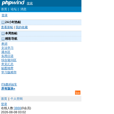
搜索
首页
|
论坛
|
消息
登录
24小时热帖
查看新帖
|
我的收藏
本周热帖
精彩导航
单词
文法学习
灌水区
实用日语
综合疑问区
意见汇总
贴图地带
学习版精华
IT&数码&车
所有版块»
top
首页
|
个人空间
登录
在线人数:
3866
(0会员)
2026-08-08 03:02